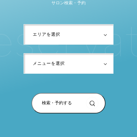
サロン検索・予約
e
s
e
r
v
a
検索・予約する