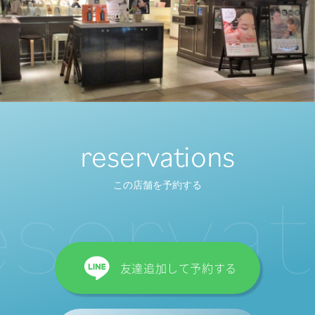
reservations
s
e
r
v
a
t
i
この店舗を予約する
友達追加して予約する