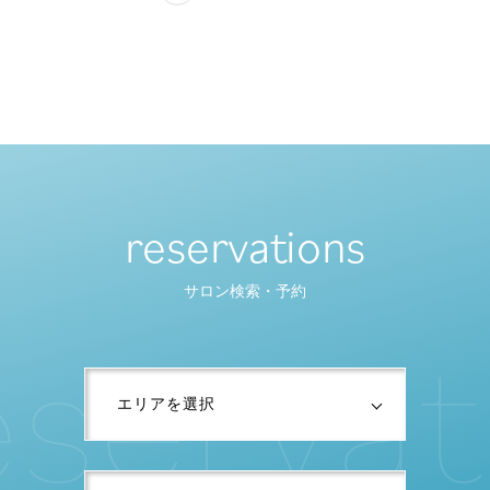
reservations
サロン検索・予約
s
e
r
v
a
t
i