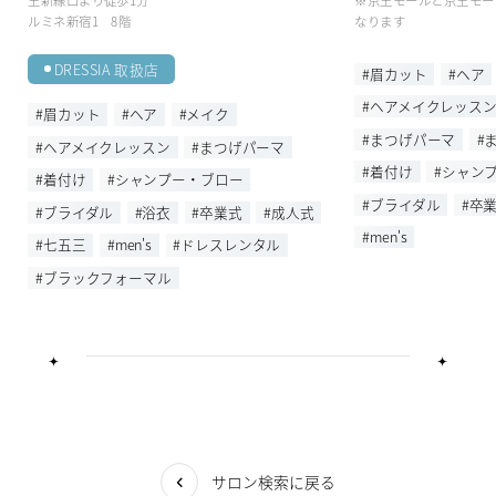
ルミネ新宿1 8階
なります
DRESSIA 取扱店
#眉カット
#ヘア
#ヘアメイクレッス
#眉カット
#ヘア
#メイク
#まつげパーマ
#
#ヘアメイクレッスン
#まつげパーマ
#着付け
#シャン
#着付け
#シャンプー・ブロー
#ブライダル
#卒
#ブライダル
#浴衣
#卒業式
#成人式
#men's
#七五三
#men's
#ドレスレンタル
#ブラックフォーマル
サロン検索に戻る