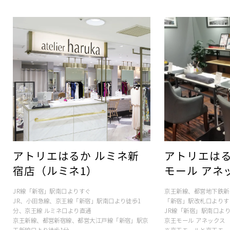
アトリエはるか ルミネ新
アトリエはる
宿店（ルミネ1）
モール アネ
JR線「新宿」駅南口よりすぐ
京王新線、都営地下鉄新
JR、小田急線、京王線「新宿」駅南口より徒歩1
「新宿」駅改札口よりす
分、京王線 ルミネ口より直通
JR線「新宿」駅南口より
京王新線、都営新宿線、都営大江戸線「新宿」駅京
京王モール アネックス
王新線口より徒歩1分
※京王モールと京王モー