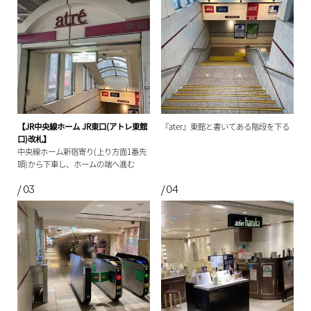
【JR中央線ホーム JR東口(アトレ東館
『ater』東館と書いてある階段を下る
口)改札】
中央線ホーム新宿寄り(上り方面1番先
頭)から下車し、ホームの端へ進む