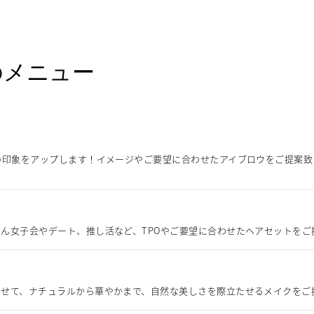
のメニュー
の印象をアップします！イメージやご要望に合わせたアイブロウをご提案
ん女子会やデート、推し活など、TPOやご要望に合わせたヘアセットをご
わせて、ナチュラルから華やかまで、自然な美しさを際立たせるメイクをご