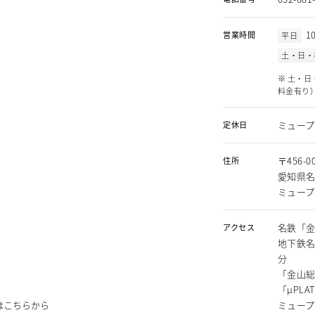
1
営業時間
平日
土・日・
※ 土・日
料金有り
ミュー
定休日
〒456-0
住所
愛知県名
ミュープ
名鉄「金
アクセス
地下鉄名
分
「金山
「μPLA
ミュープ
はこちらから