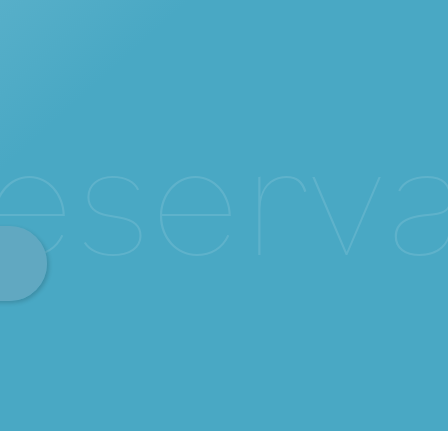
e
s
e
r
v
a