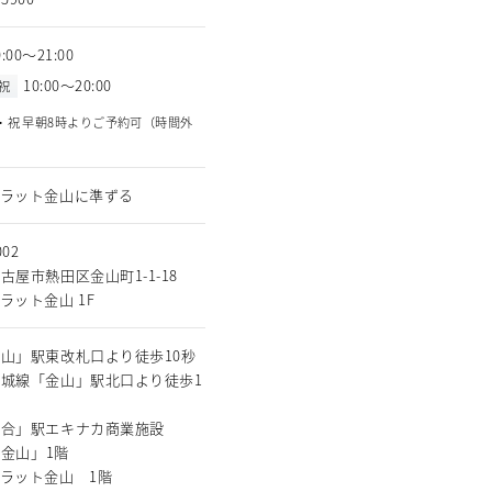
0:00～21:00
10:00～20:00
祝
・祝 早朝8時よりご予約可（時間外
）
プラット金山に準ずる
002
古屋市熱田区金山町1-1-18
ラット金山 1F
山」駅東改札口より徒歩10秒
城線「金山」駅北口より徒歩1
総合」駅エキナカ商業施設
T金山」1階
ラット金山 1階