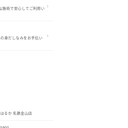
な施術で安心してご利用い
性の身だしなみをお手伝い
はるか 名鉄金山店
-5900