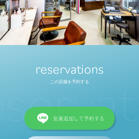
reservations
s
e
r
v
a
t
i
この店舗を予約する
友達追加して予約する