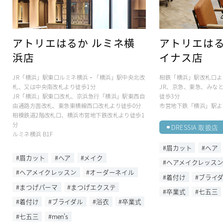
アトリエはるか ルミネ横
アトリエはる
浜店
イナス店
JR「横浜」駅東口ルミネ横浜・「横浜」駅中央北改
相鉄「横浜」駅改札口よ
札、又は中央南改札より徒歩1分
JR、京急、東急、みな
JR「横浜」駅東口改札、京浜急行「横浜」駅東西自
徒歩3分
由通路方面改札、東急東横線西口改札より徒歩0分
市営地下鉄「横浜」駅よ
相模鉄道2階改札口、横浜市営地下鉄改札より徒歩1
分
DRESSIA 取扱店
ルミネ横浜 B1F
#眉カット
#ヘア
#眉カット
#ヘア
#メイク
#ヘアメイクレッス
#ヘアメイクレッスン
#オーダーネイル
#着付け
#ブライ
#まつげパーマ
#まつげエクステ
#卒業式
#七五三
#着付け
#ブライダル
#浴衣
#卒業式
#七五三
#men's