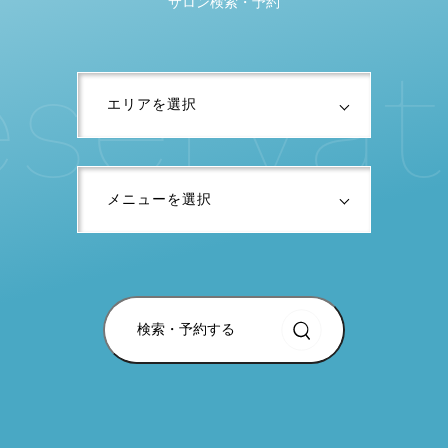
サロン検索・予約
s
e
r
v
a
t
i
検索・予約する