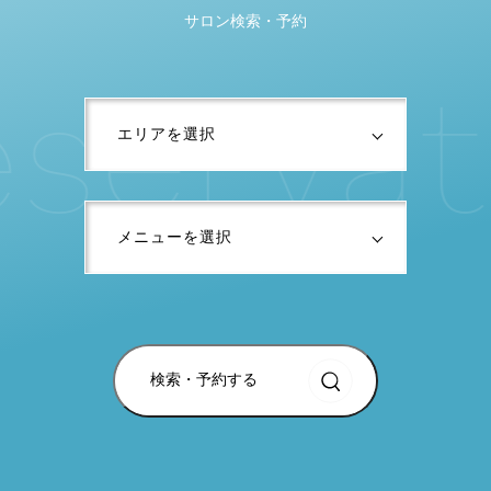
サロン検索・予約
s
e
r
v
a
t
i
検索・予約する