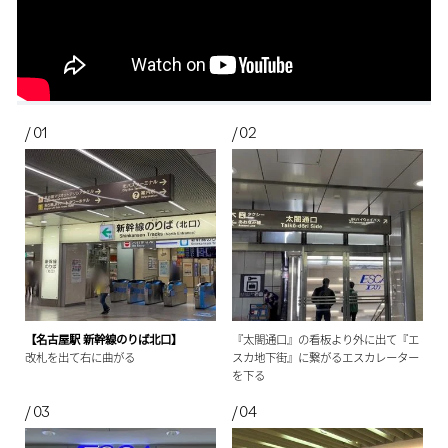
【名古屋駅 新幹線のりば北口】
『太閤通口』の看板より外に出て『エ
改札を出て右に曲がる
スカ地下街』に繋がるエスカレーター
を下る