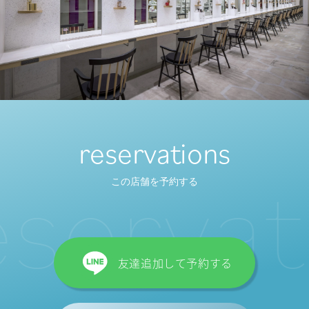
reservations
s
e
r
v
a
t
i
この店舗を予約する
友達追加して予約する