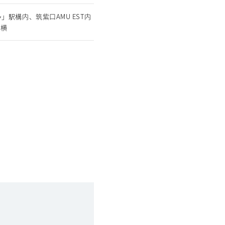
多」駅構内、筑紫口AMU EST内
ロ横