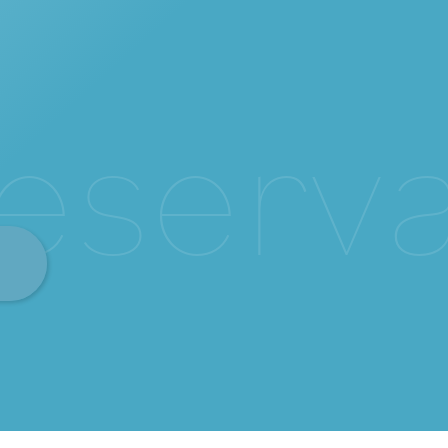
e
s
e
r
v
a