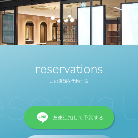
reservations
s
e
r
v
a
t
i
この店舗を予約する
友達追加して予約する