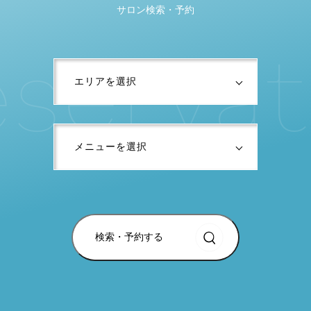
サロン検索・予約
s
e
r
v
a
t
i
検索・予約する