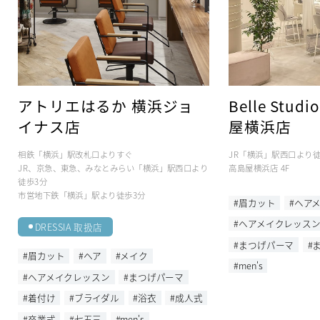
アトリエはるか 横浜ジョ
Belle Studi
イナス店
屋横浜店
相鉄「横浜」駅改札口よりすぐ
JR「横浜」駅西口より徒
JR、京急、東急、みなとみらい「横浜」駅西口より
高島屋横浜店 4F
徒歩3分
市営地下鉄「横浜」駅より徒歩3分
#眉カット
#ヘア
#ヘアメイクレッス
DRESSIA 取扱店
#まつげパーマ
#
#眉カット
#ヘア
#メイク
#men's
#ヘアメイクレッスン
#まつげパーマ
#着付け
#ブライダル
#浴衣
#成人式
#卒業式
#七五三
#men's