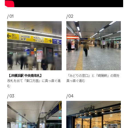
【JR横浜駅 中央南改札】
『みどりの窓口』と『崎陽軒』の間を
改札を出て『東口方面』に真っ直ぐ進
真っ直ぐ進む
む