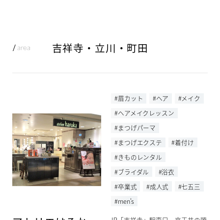
吉祥寺・立川・町田
area
#眉カット
#ヘア
#メイク
#ヘアメイクレッスン
#まつげパーマ
#まつげエクステ
#着付け
#きものレンタル
#ブライダル
#浴衣
#卒業式
#成人式
#七五三
#men's
JR「吉祥寺」駅東口、京王井の頭