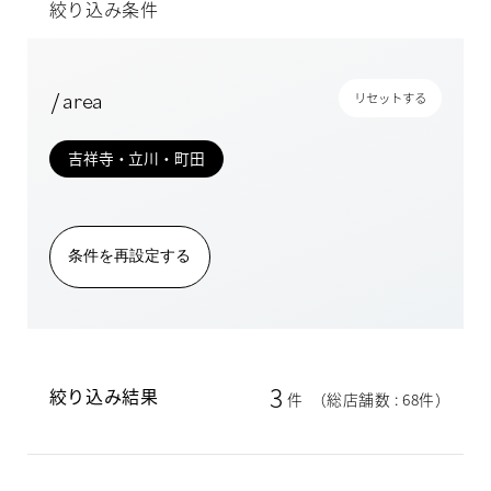
絞り込み条件
/ area
リセットする
吉祥寺・立川・町田
条件を再設定する
3
絞り込み結果
件
（総店舗数 : 68件）