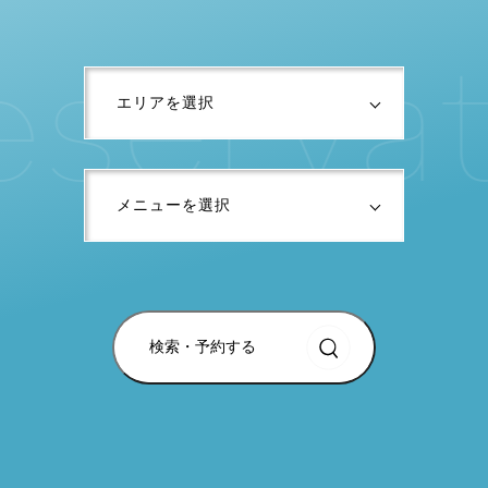
e
s
e
r
v
a
t
検索・予約する