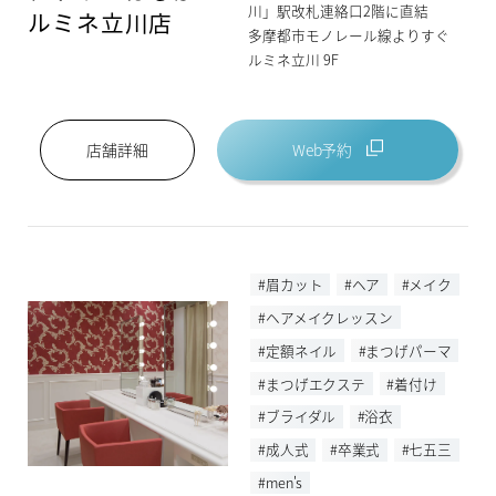
川」駅改札連絡口2階に直結
ルミネ立川店
多摩都市モノレール線よりすぐ
ルミネ立川 9F
Web予約
店舗詳細
#眉カット
#ヘア
#メイク
#ヘアメイクレッスン
#定額ネイル
#まつげパーマ
#まつげエクステ
#着付け
#ブライダル
#浴衣
#成人式
#卒業式
#七五三
#men's