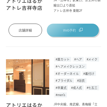
アトリエはるか
線出口より直結
アトレ吉祥寺店
アトレ吉祥寺 東館2F
Web予約
店舗詳細
#眉カット
#ヘア
#メイク
#ヘアメイクレッスン
#オーダーネイル
#着付け
#ブライダル
#浴衣
#卒業式
#成人式
#七五三
#men's
アトリエはるか
JR中央線、南武線、青梅線「立