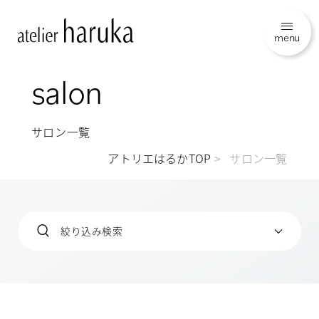
menu
salon
サロン一覧
アトリエはるかTOP
サロン一覧
絞り込み検索