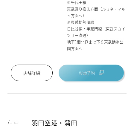
※千代田線
東武乗り換え方面（ルミネ・マル
イ方面へ）
※東武伊勢崎線
日比谷線・半蔵門線（東武スカイ
ツリー直通）
地下1階北側まで下り東武動物公
園方面へ
Web予約
店舗詳細
羽田空港・蒲田
area