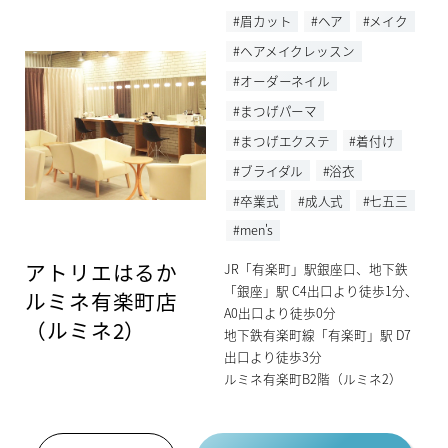
#眉カット
#ヘア
#メイク
#ヘアメイクレッスン
#オーダーネイル
#まつげパーマ
#まつげエクステ
#着付け
#ブライダル
#浴衣
#卒業式
#成人式
#七五三
#men's
アトリエはるか
JR「有楽町」駅銀座口、地下鉄
「銀座」駅 C4出口より徒歩1分、
ルミネ有楽町店
A0出口より徒歩0分
（ルミネ2）
地下鉄有楽町線「有楽町」駅 D7
出口より徒歩3分
ルミネ有楽町B2階（ルミネ2）