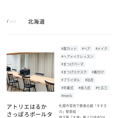
北海道
area
#眉カット
#ヘア
#メイク
#ヘアメイクレッスン
#まつげパーマ
#まつげエクステ
#着付け
#ブライダル
#浴衣
#卒業式
#成人式
#七五三
#men's
アトリエはるか
札幌市営地下鉄南北線「すすき
の」駅直結
さっぽろポールタ
地下鉄「大通」駅より徒歩5分