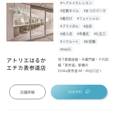
#ヘアメイクレッスン
#定額ネイル
#まつげパーマ
#着付け
#フェイシャル
#ブライダル
#浴衣
#成人式
#卒業式
#七五三
#リクルート
#お受験
#men's
アトリエはるか
地下鉄銀座線・半蔵門線・千代田
線「表参道」駅構内
エチカ表参道店
Echika表参道 A4・A5出口近く
Web予約
店舗詳細