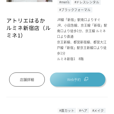
#men's
#ドレスレンタル
#ブラックフォーマル
アトリエはるか
JR線「新宿」駅南口よりすぐ
JR、小田急線、京王線「新宿」駅
ルミネ新宿店（ル
南口より徒歩1分、京王線 ルミネ
ミネ1）
口より直通
京王新線、都営新宿線、都営大江
戸線「新宿」駅京王新線口より徒
歩1分
ルミネ新宿1 8階
Web予約
店舗詳細
#眉カット
#ヘア
#メイク