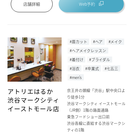
Web予約
店舗詳細
#眉カット
#ヘア
#メイク
#ヘアメイクレッスン
#着付け
#ブライダル
#浴衣
#卒業式
#七五三
#men's
アトリエはるか
京王井の頭線「渋谷」駅中央口よ
り徒歩1分
渋谷マークシティ
渋谷マークシティ イーストモール
イーストモール店
（JR側）1階の路面通路
東急フードショー出口前
渋谷各線に直結する渋谷マークシ
ティの1階