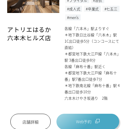
#ブライダル
#浴衣
#成人式
#卒業式
#七五三
#men's
アトリエはるか
各線「六本木」駅よりすぐ
＊地下鉄日比谷線「六本木」駅
六本木ヒルズ店
1C出口徒歩5分（コンコースにて
直結）
＊都営地下鉄大江戸線「六本木」
駅 3番出口徒歩8分
各線「麻布十番」駅近く
＊都営地下鉄大江戸線「麻布十
番」駅7番出口徒歩7分
＊地下鉄南北線「麻布十番」駅 4
番出口徒歩10分
六本木けやき坂通り 2階
Web予約
店舗詳細