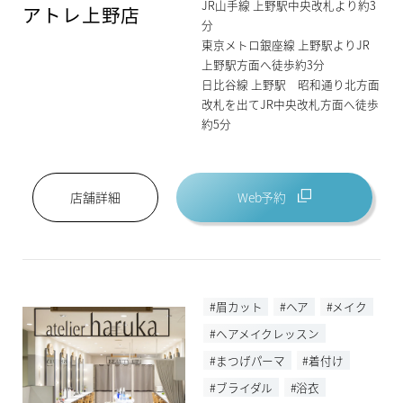
JR山手線 上野駅中央改札より約3
アトレ上野店
分
東京メトロ銀座線 上野駅よりJR
上野駅方面へ徒歩約3分
日比谷線 上野駅 昭和通り北方面
改札を出てJR中央改札方面へ徒歩
約5分
Web予約
店舗詳細
#眉カット
#ヘア
#メイク
#ヘアメイクレッスン
#まつげパーマ
#着付け
#ブライダル
#浴衣