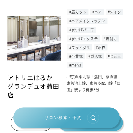
#眉カット
#ヘア
#メイク
#ヘアメイクレッスン
#まつげパーマ
#まつげエクステ
#着付け
#ブライダル
#浴衣
#卒業式
#成人式
#七五三
#men's
アトリエはるか
JR京浜東北線「蒲田」駅直結
東急池上線、東急多摩川線「蒲
グランデュオ蒲田
田」駅より徒歩3分
店
サロン検索・予約
Web予約
店舗詳細