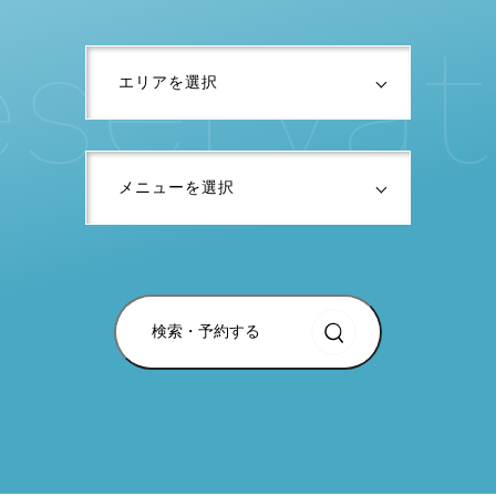
s
e
r
v
a
t
i
検索・予約する