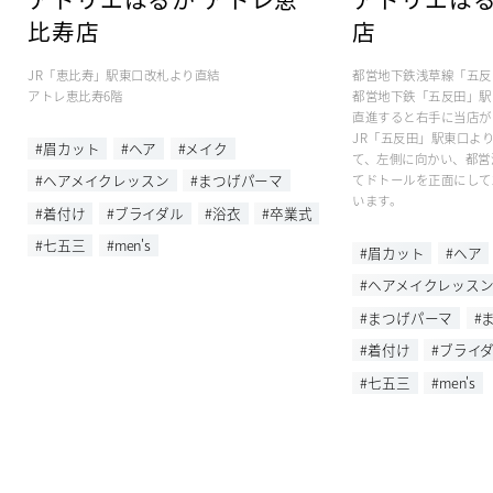
比寿店
店
JR「恵比寿」駅東口改札より直結
都営地下鉄浅草線「五反
アトレ恵比寿6階
都営地下鉄「五反田」駅B
直進すると右手に当店が
JR「五反田」駅東口よ
#眉カット
#ヘア
#メイク
て、左側に向かい、都営
#ヘアメイクレッスン
#まつげパーマ
てドトールを正面にして
います。
#着付け
#ブライダル
#浴衣
#卒業式
#七五三
#men's
#眉カット
#ヘア
#ヘアメイクレッス
#まつげパーマ
#
#着付け
#ブライ
#七五三
#men's