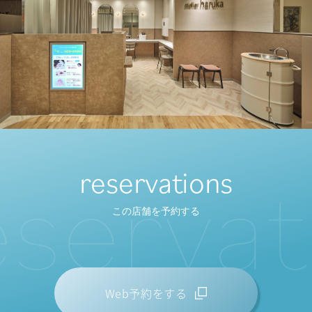
s
e
r
v
a
t
i
reservations
この店舗を予約する
Web予約をする