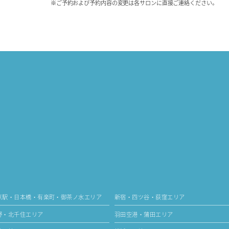
※ご予約および予約内容の変更は各サロンに直接ご連絡ください。
京駅・日本橋・有楽町・御茶ノ水エリア
新宿・四ツ谷・荻窪エリア
野・北千住エリア
羽田空港・蒲田エリア