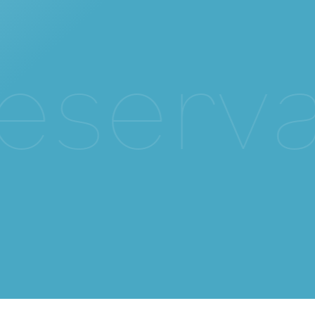
e
s
e
r
v