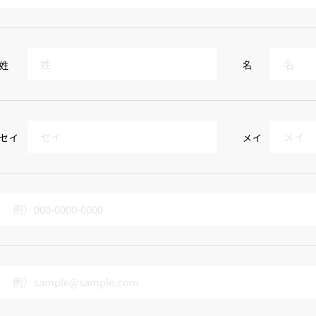
姓
名
セイ
メイ