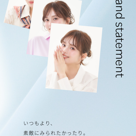
brand statement
い
つ
も
よ
り
、
素
敵
に
み
ら
れ
た
か
っ
た
り
。