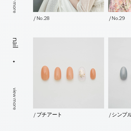
view more
/ No.28
/ No.29
nail
view more
/ プチアート
/ シンプ