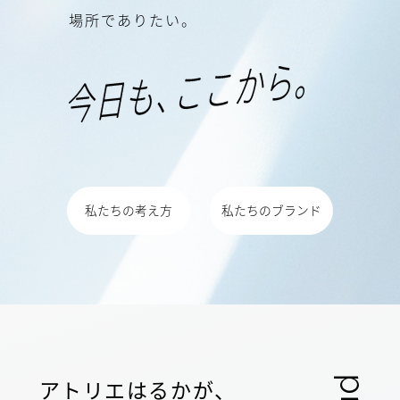
場
所
で
あ
り
た
い
。
私たちの考え方
私たちのブランド
アトリエはるかが、