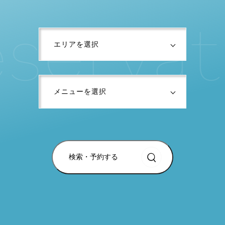
s
e
r
v
a
t
i
検索・予約する