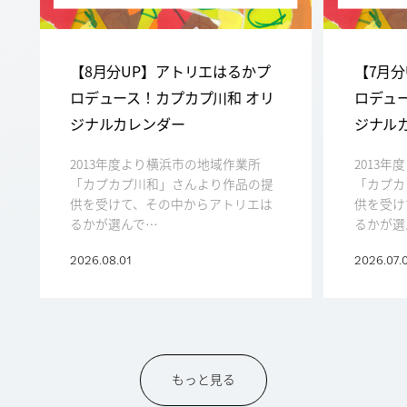
【8月分UP】アトリエはるかプ
【7月
ロデュース！カプカプ川和 オリ
ロデュ
ジナルカレンダー
ジナル
2013年度より横浜市の地域作業所
2013
「カプカプ川和」さんより作品の提
「カプカ
供を受けて、その中からアトリエは
供を受け
るかが選んで…
るかが選
2026.08.01
2026.07.
もっと見る