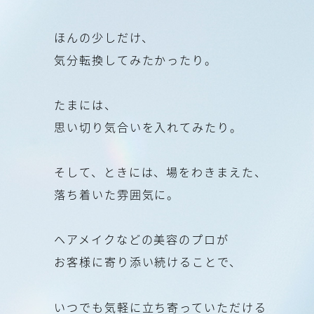
ほ
ん
の
少
し
だ
け
、
気
分
転
換
し
て
み
た
か
っ
た
り
。
た
ま
に
は
、
思
い
切
り
気
合
い
を
入
れ
て
み
た
り
。
そ
し
て
、
と
き
に
は
、
場
を
わ
き
ま
え
た
、
落
ち
着
い
た
雰
囲
気
に
。
ヘ
ア
メ
イ
ク
な
ど
の
美
容
の
プ
ロ
が
お
客
様
に
寄
り
添
い
続
け
る
こ
と
で
、
い
つ
で
も
気
軽
に
立
ち
寄
っ
て
い
た
だ
け
る