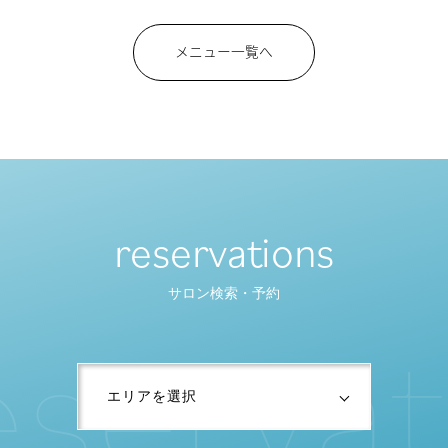
メニュー一覧へ
reservations
サロン検索・予約
e
s
e
r
v
a
t