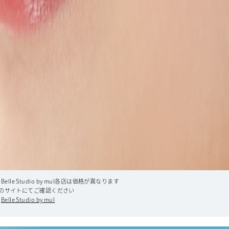
E、Belle Studio by mul各店は価格が異なります
のサイトにてご確認ください
、
Belle Studio by mul