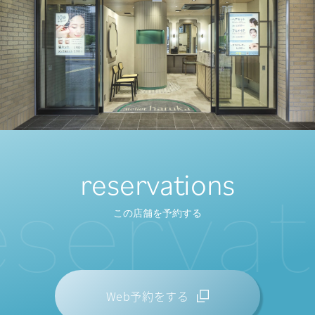
s
e
r
v
a
t
i
reservations
この店舗を予約する
Web予約をする