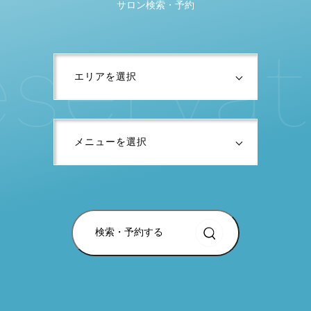
サロン検索・予約
s
e
r
v
a
t
i
検索・予約する