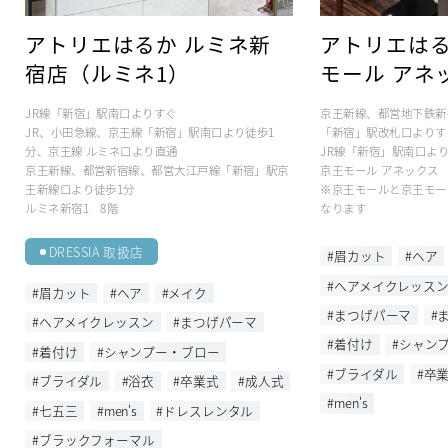
アトリエはるか ルミネ新
アトリエはる
宿店（ルミネ1）
モール アネ
JR線「新宿」駅南口よりすぐ
京王新線、都営地下鉄新
JR、小田急線、京王線「新宿」駅南口より徒歩1
「新宿」駅改札口よりす
分、京王線 ルミネ口より直通
JR線「新宿」駅南口より
京王新線、都営新宿線、都営大江戸線「新宿」駅京
京王モール アネックス
王新線口より徒歩1分
※京王モールと京王モー
ルミネ新宿1 8階
なります
DRESSIA 取扱店
#眉カット
#ヘア
#ヘアメイクレッス
#眉カット
#ヘア
#メイク
#まつげパーマ
#
#ヘアメイクレッスン
#まつげパーマ
#着付け
#シャン
#着付け
#シャンプー・ブロー
#ブライダル
#卒
#ブライダル
#浴衣
#卒業式
#成人式
#men's
#七五三
#men's
#ドレスレンタル
#ブラックフォーマル