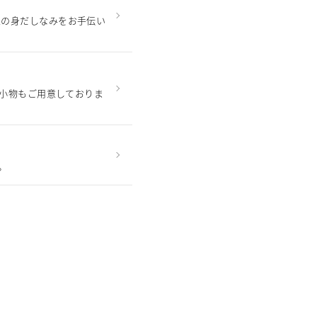
性の身だしなみをお手伝い
う小物もご用意しておりま
。