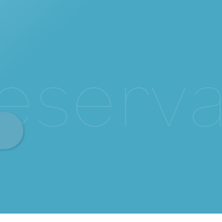
e
s
e
r
v
a