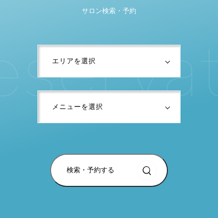
サロン検索・予約
e
s
e
r
v
a
検索・予約する