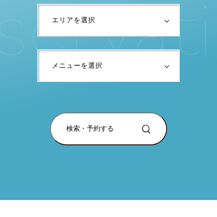
s
e
r
v
a
t
i
検索・予約する