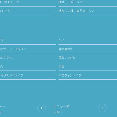
葉・埼玉エリア
横浜・川崎エリア
島エリア
博多・天神・鹿児島エリア
イク
ヘア
つげパーマ・エクステ
着物着付け
物レンタル
喪服レンタル
's
浴衣
ライダルヘアメイク
ハロウィンメイク
ュー
サロン一覧
u
salon