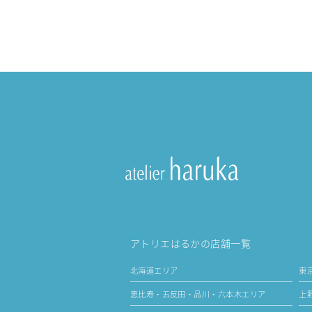
アトリエはるかの店舗一覧
北海道エリア
東
恵比寿・五反田・品川・六本木エリア
上