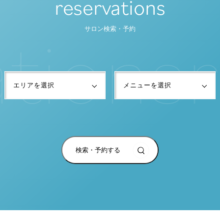
reservations
a
t
i
o
n
s
r
サロン検索・予約
検索・予約する