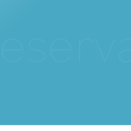
e
s
e
r
v