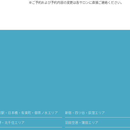
※ご予約および予約内容の変更は各サロンに直接ご連絡ください。
京駅・日本橋・有楽町・御茶ノ水エリア
新宿・四ツ谷・荻窪エリア
野・北千住エリア
羽田空港・蒲田エリア