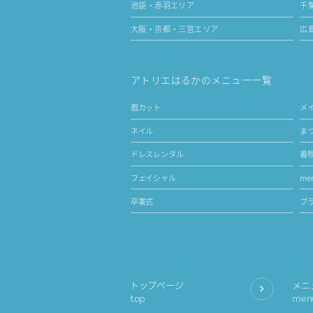
池袋・赤羽エリア
千
大阪・京都・三宮エリア
広
アトリエはるかのメニュー一覧
眉カット
メ
ネイル
ま
ドレスレンタル
着
フェイシャル
men
卒業式
ブ
トップページ
メニ
top
men