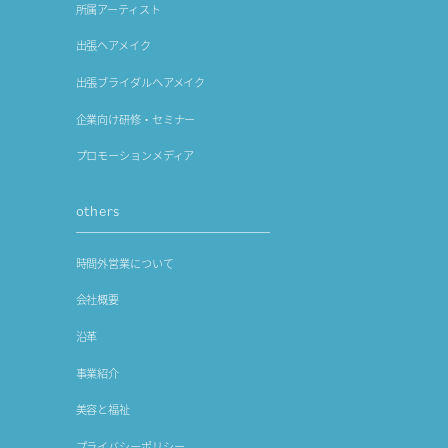
所属アーティスト
出張ヘアメイク
出張ブライダルヘアメイク
企業向け研修・セミナー
プロモーションメディア
others
時間外営業について
会社概要
沿革
事業紹介
美容と福祉
プライバシーポリシー