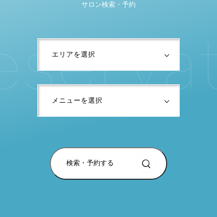
サロン検索・予約
e
s
e
r
v
a
検索・予約する