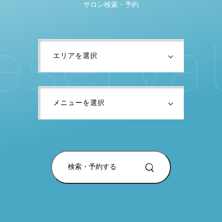
サロン検索・予約
e
s
e
r
v
a
検索・予約する