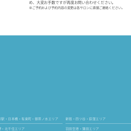
め、大変お手数ですが再度お問い合わせください。
※ご予約および予約内容の変更は各サロンに直接ご連絡ください。
京駅・日本橋・有楽町・御茶ノ水エリア
新宿・四ツ谷・荻窪エリア
野・北千住エリア
羽田空港・蒲田エリア