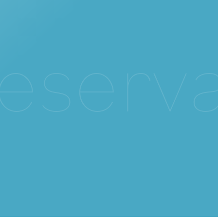
e
s
e
r
v