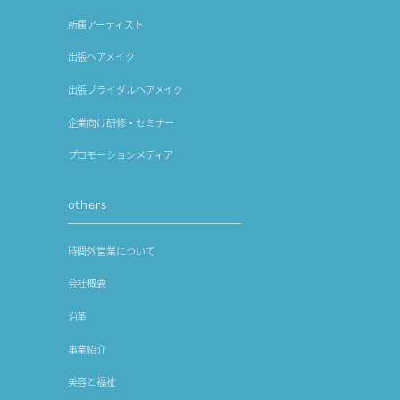
所属アーティスト
出張ヘアメイク
出張ブライダルヘアメイク
企業向け研修・セミナー
プロモーションメディア
others
時間外営業について
会社概要
沿革
事業紹介
美容と福祉