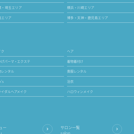
葉・埼玉エリア
横浜・川崎エリア
島エリア
博多・天神・鹿児島エリア
イク
ヘア
つげパーマ・エクステ
着物着付け
物レンタル
喪服レンタル
's
浴衣
ライダルヘアメイク
ハロウィンメイク
ュー
サロン一覧
u
salon