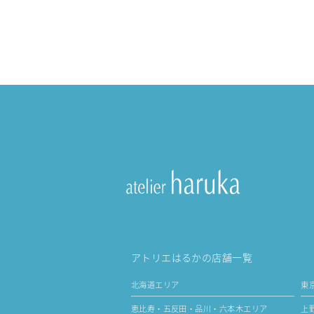
アトリエはるかの店舗一覧
北海道エリア
東
恵比寿・五反田・品川・六本木エリア
上