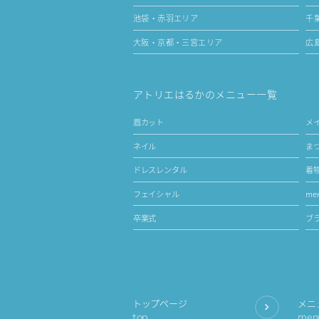
池袋・赤羽エリア
千
大阪・京都・三宮エリア
広
アトリエはるかのメニュー一覧
眉カット
メ
ネイル
ま
ドレスレンタル
着
フェイシャル
men
卒業式
ブ
トップページ
メニ
top
men