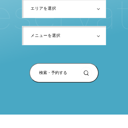
e
s
e
r
v
a
検索・予約する