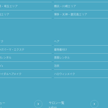
葉・埼玉エリア
横浜・川崎エリア
島エリア
博多・天神・鹿児島エリア
イク
ヘア
つげパーマ・エクステ
着物着付け
物レンタル
喪服レンタル
's
浴衣
ライダルヘアメイク
ハロウィンメイク
ュー
サロン一覧
u
salon