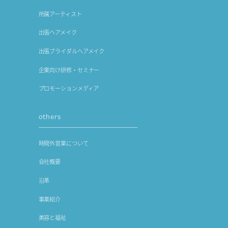
所属アーティスト
出張ヘアメイク
出張ブライダルヘアメイク
企業向け研修・セミナー
プロモーションメディア
others
時間外営業について
会社概要
沿革
事業紹介
美容と福祉