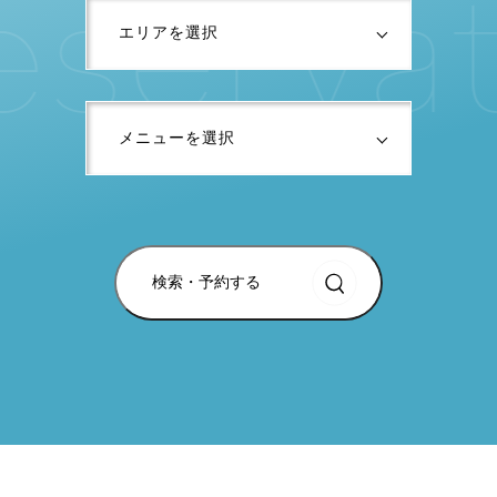
e
s
e
r
v
a
検索・予約する