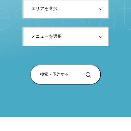
e
s
e
r
v
a
検索・予約する