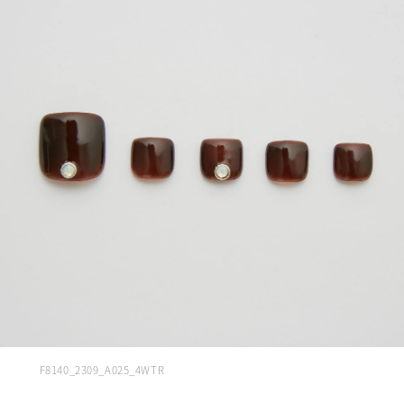
F8140_2309_A025_4WTR