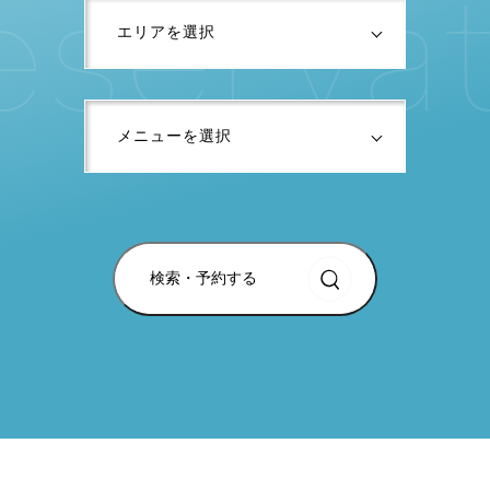
e
s
e
r
v
a
検索・予約する