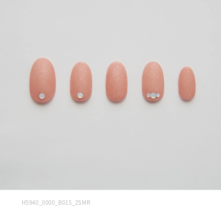
H5940_0000_B015_2SMR