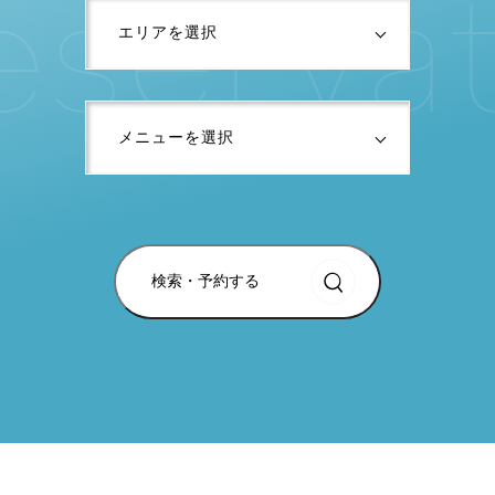
e
s
e
r
v
a
検索・予約する