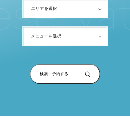
e
s
e
r
v
a
検索・予約する