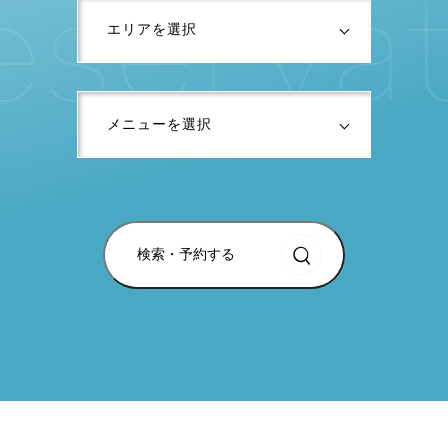
e
s
e
r
v
a
検索・予約する