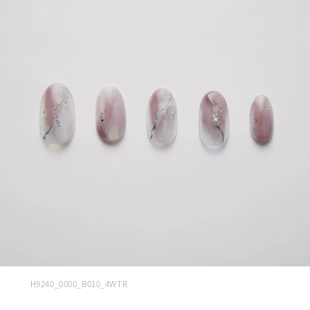
H9240_0000_B010_4WTR