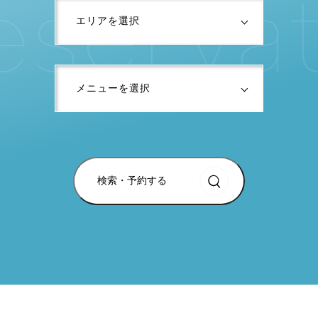
e
s
e
r
v
a
検索・予約する