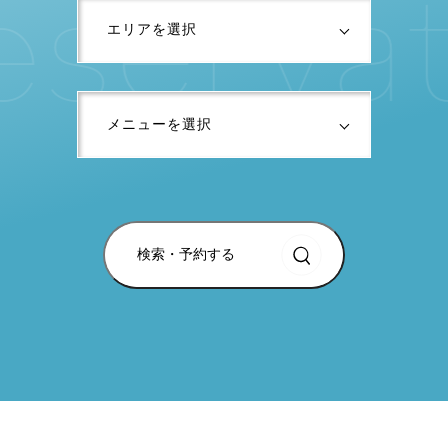
e
s
e
r
v
a
検索・予約する