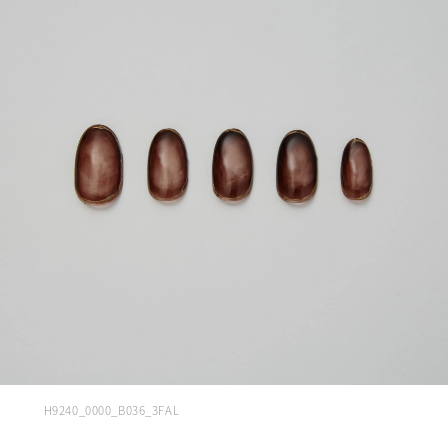
H9240_0000_B036_3FAL