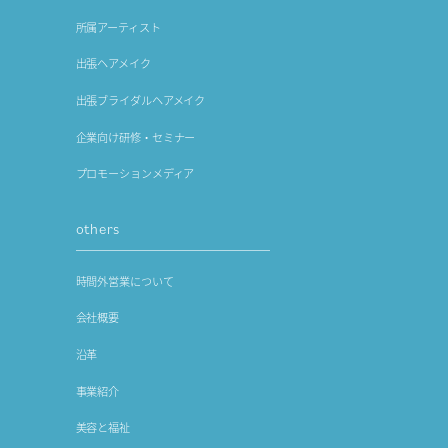
所属アーティスト
出張ヘアメイク
出張ブライダルヘアメイク
企業向け研修・セミナー
プロモーションメディア
others
時間外営業について
会社概要
沿革
事業紹介
美容と福祉