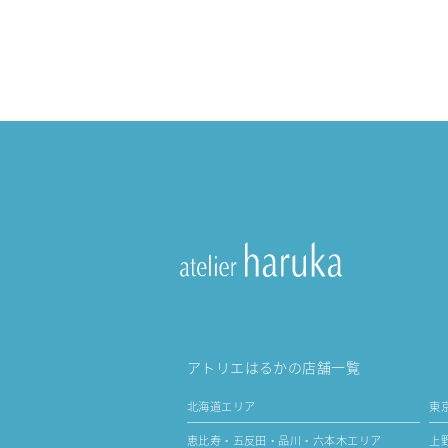
アトリエはるかの店舗一覧
北海道エリア
東
恵比寿・五反田・品川・六本木エリア
上