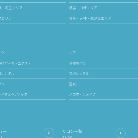
葉・埼玉エリア
横浜・川崎エリア
島エリア
博多・天神・鹿児島エリア
イク
ヘア
つげパーマ・エクステ
着物着付け
物レンタル
喪服レンタル
's
浴衣
ライダルヘアメイク
ハロウィンメイク
ュー
サロン一覧
u
salon