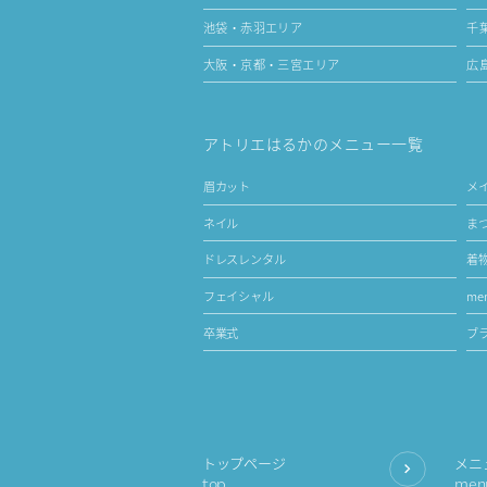
池袋・赤羽エリア
千
大阪・京都・三宮エリア
広
アトリエはるかのメニュー一覧
眉カット
メ
ネイル
ま
ドレスレンタル
着
フェイシャル
men
卒業式
ブ
トップページ
メニ
top
men