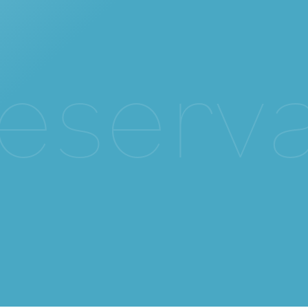
e
s
e
r
v