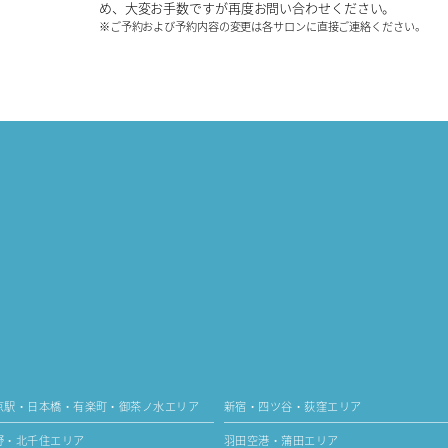
め、大変お手数ですが再度お問い合わせください。
※ご予約および予約内容の変更は各サロンに直接ご連絡ください。
京駅・日本橋・有楽町・御茶ノ水エリア
新宿・四ツ谷・荻窪エリア
野・北千住エリア
羽田空港・蒲田エリア