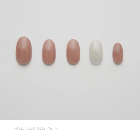
H4620_0000_C002_4WTR