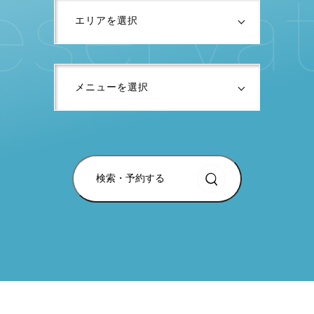
e
s
e
r
v
a
検索・予約する