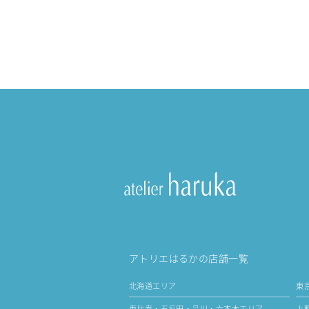
アトリエはるかの店舗一覧
北海道エリア
東
恵比寿・五反田・品川・六本木エリア
上