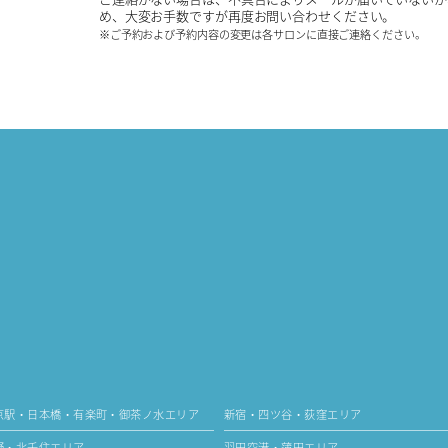
め、大変お手数ですが再度お問い合わせください。
※ご予約および予約内容の変更は各サロンに直接ご連絡ください。
京駅・日本橋・有楽町・御茶ノ水エリア
新宿・四ツ谷・荻窪エリア
野・北千住エリア
羽田空港・蒲田エリア