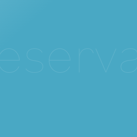
e
s
e
r
v