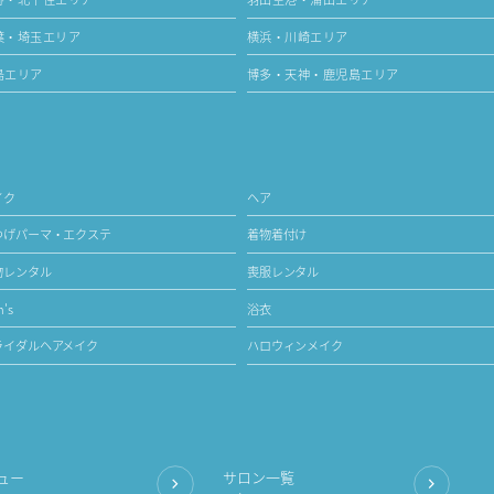
葉・埼玉エリア
横浜・川崎エリア
島エリア
博多・天神・鹿児島エリア
イク
ヘア
つげパーマ・エクステ
着物着付け
物レンタル
喪服レンタル
's
浴衣
ライダルヘアメイク
ハロウィンメイク
ュー
サロン一覧