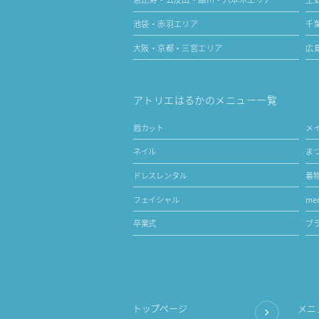
池袋・赤羽エリア
千
大阪・京都・三宮エリア
広
アトリエはるかのメニュー一覧
眉カット
メ
ネイル
ま
ドレスレンタル
着
フェイシャル
men
卒業式
ブ
トップページ
メニ