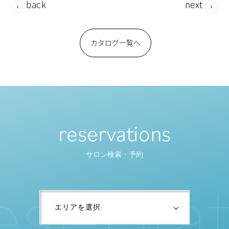
back
next
カタログ一覧へ
reservations
サロン検索・予約
e
s
e
r
v
a