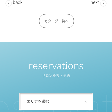
back
next
カタログ一覧へ
reservations
サロン検索・予約
e
s
e
r
v
a