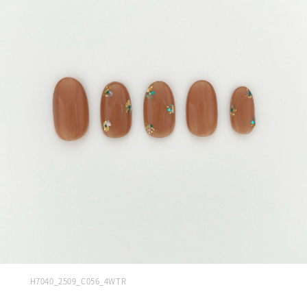
H7040_2509_C056_4WTR