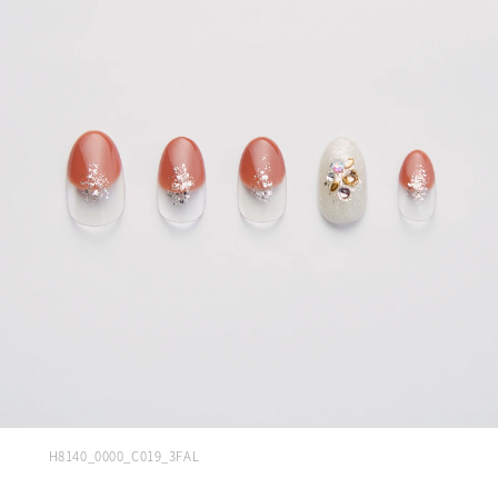
H8140_0000_C019_3FAL