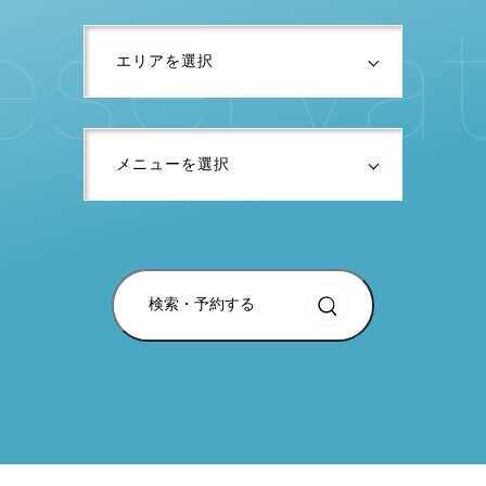
e
s
e
r
v
a
検索・予約する