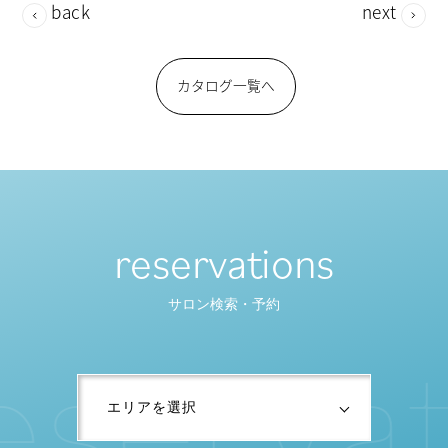
back
next
カタログ一覧へ
reservations
サロン検索・予約
e
s
e
r
v
a