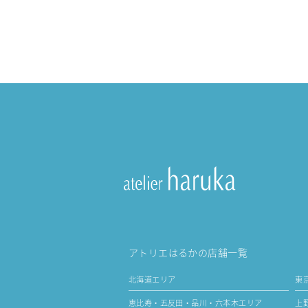
アトリエはるかの店舗一覧
北海道エリア
東
恵比寿・五反田・品川・六本木エリア
上