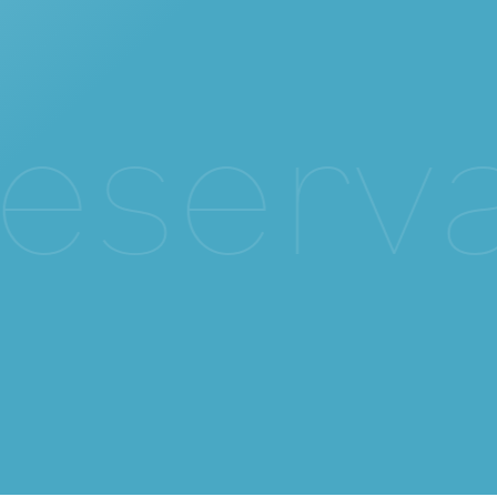
e
s
e
r
v