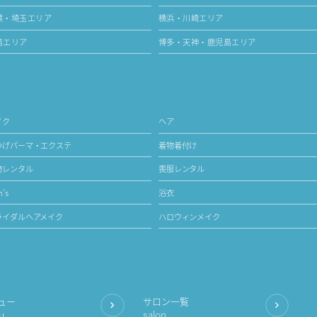
葉・埼玉エリア
横浜・川崎エリア
島エリア
博多・天神・鹿児島エリア
イク
ヘア
つげパーマ・エクステ
着物着付け
物レンタル
喪服レンタル
's
浴衣
ライダルヘアメイク
ハロウィンメイク
ュー
サロン一覧
u
salon