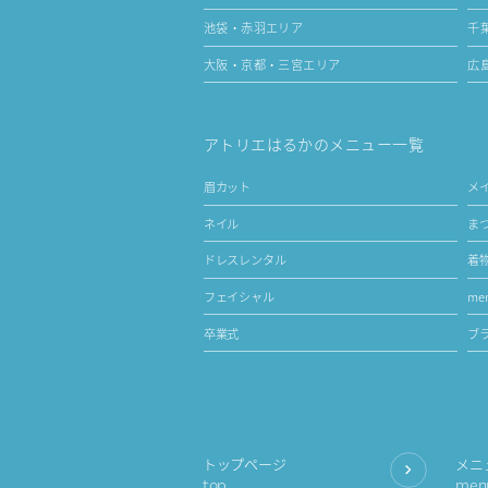
池袋・赤羽エリア
千
大阪・京都・三宮エリア
広
アトリエはるかのメニュー一覧
眉カット
メ
ネイル
ま
ドレスレンタル
着
フェイシャル
men
卒業式
ブ
トップページ
メニ
top
men