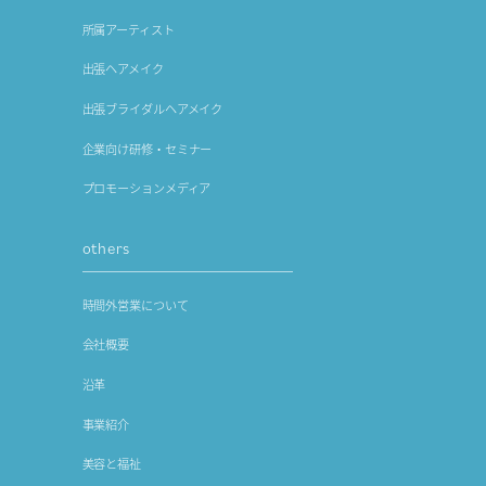
所属アーティスト
出張ヘアメイク
出張ブライダルヘアメイク
企業向け研修・セミナー
プロモーションメディア
others
時間外営業について
会社概要
沿革
事業紹介
美容と福祉