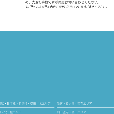
め、大変お手数ですが再度お問い合わせください。
※ご予約および予約内容の変更は各サロンに直接ご連絡ください。
京駅・日本橋・有楽町・御茶ノ水エリア
新宿・四ツ谷・荻窪エリア
野・北千住エリア
羽田空港・蒲田エリア