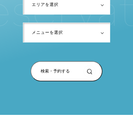
e
s
e
r
v
a
t
検索・予約する