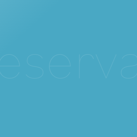
e
s
e
r
v
a