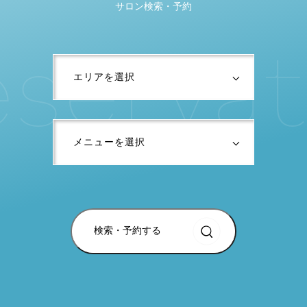
サロン検索・予約
e
s
e
r
v
a
t
検索・予約する