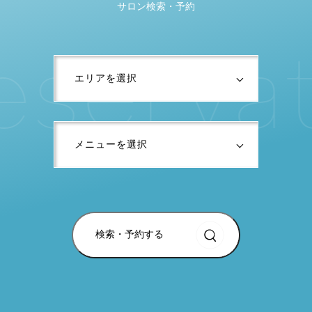
サロン検索・予約
e
s
e
r
v
a
検索・予約する