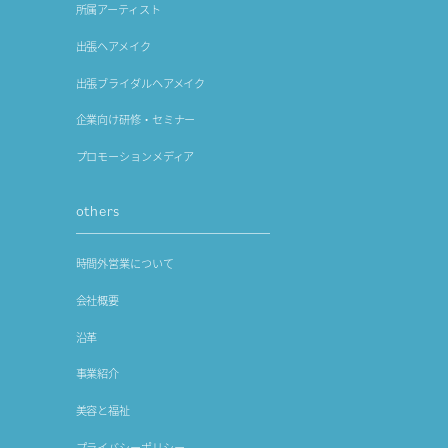
所属アーティスト
出張ヘアメイク
出張ブライダルヘアメイク
企業向け研修・セミナー
プロモーションメディア
others
時間外営業について
会社概要
沿革
事業紹介
美容と福祉
プライバシーポリシー