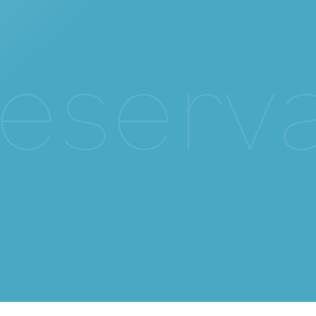
e
s
e
r
v