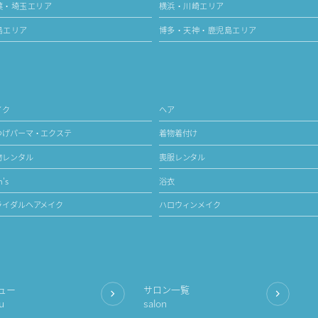
葉・埼玉エリア
横浜・川崎エリア
島エリア
博多・天神・鹿児島エリア
イク
ヘア
つげパーマ・エクステ
着物着付け
物レンタル
喪服レンタル
's
浴衣
ライダルヘアメイク
ハロウィンメイク
ュー
サロン一覧
u
salon