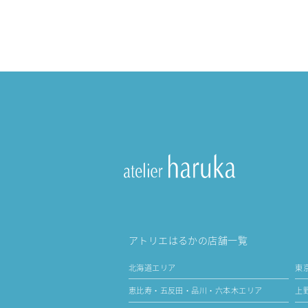
アトリエはるかの店舗一覧
北海道エリア
東
恵比寿・五反田・品川・六本木エリア
上