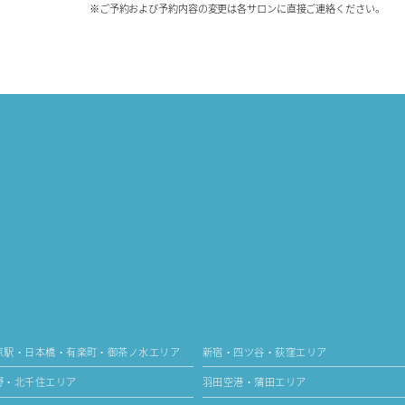
※ご予約および予約内容の変更は各サロンに直接ご連絡ください。
京駅・日本橋・有楽町・御茶ノ水エリア
新宿・四ツ谷・荻窪エリア
野・北千住エリア
羽田空港・蒲田エリア