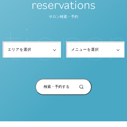
reservations
t
i
o
n
s
r
サロン検索・予約
検索・予約する