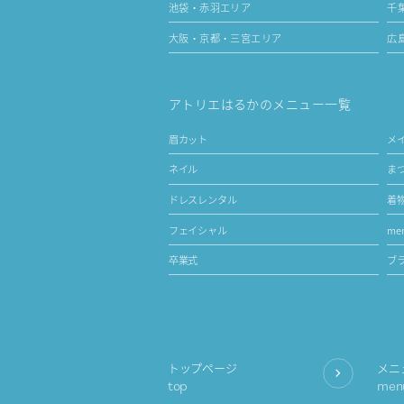
池袋・赤羽エリア
千
大阪・京都・三宮エリア
広
アトリエはるかのメニュー一覧
眉カット
メ
ネイル
ま
ドレスレンタル
着
フェイシャル
men
卒業式
ブ
トップページ
メニ
top
men