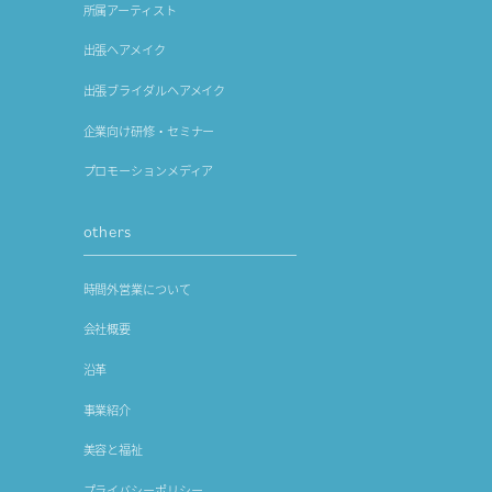
所属アーティスト
出張ヘアメイク
出張ブライダルヘアメイク
企業向け研修・セミナー
プロモーションメディア
others
時間外営業について
会社概要
沿革
事業紹介
美容と福祉
プライバシーポリシー