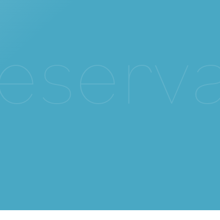
e
s
e
r
v