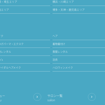
葉・埼玉エリア
横浜・川崎エリア
島エリア
博多・天神・鹿児島エリア
イク
ヘア
つげパーマ・エクステ
着物着付け
物レンタル
喪服レンタル
's
浴衣
ライダルヘアメイク
ハロウィンメイク
ュー
サロン一覧
u
salon