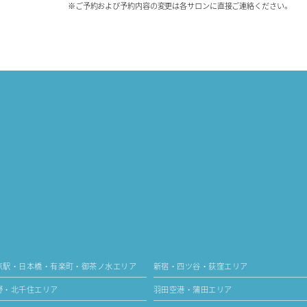
※ご予約および予約内容の変更は各サロンに直接ご連絡ください。
京駅・日本橋・有楽町・御茶ノ水エリア
新宿・四ツ谷・荻窪エリア
野・北千住エリア
羽田空港・蒲田エリア