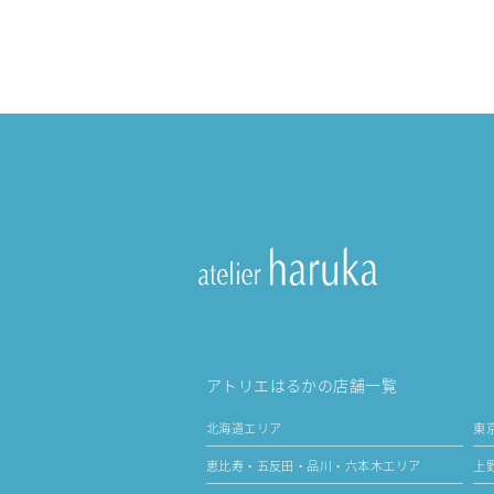
アトリエはるかの店舗一覧
北海道エリア
東
恵比寿・五反田・品川・六本木エリア
上