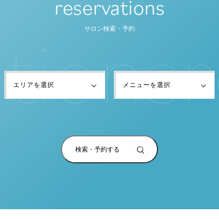
reservations
t
i
o
n
s
r
サロン検索・予約
検索・予約する