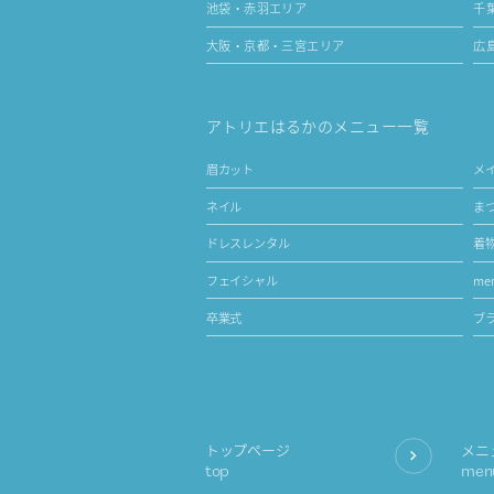
池袋・赤羽エリア
千
大阪・京都・三宮エリア
広
アトリエはるかのメニュー一覧
眉カット
メ
ネイル
ま
ドレスレンタル
着
フェイシャル
men
卒業式
ブ
トップページ
メニ
top
men