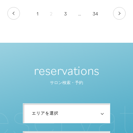
1
2
3
…
34
PREV
NEXT
reservations
サロン検索・予約
e
s
e
r
v
a
t