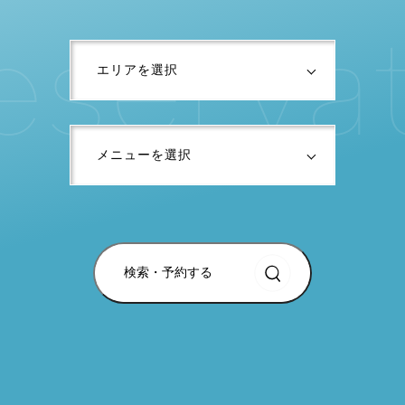
e
s
e
r
v
a
検索・予約する