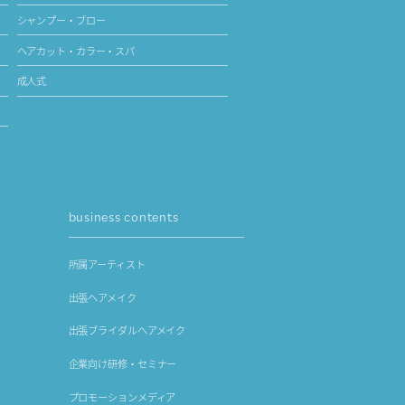
シャンプー・ブロー
ヘアカット・カラー・スパ
成人式
business contents
所属アーティスト
出張ヘアメイク
出張ブライダルヘアメイク
企業向け研修・セミナー
プロモーションメディア