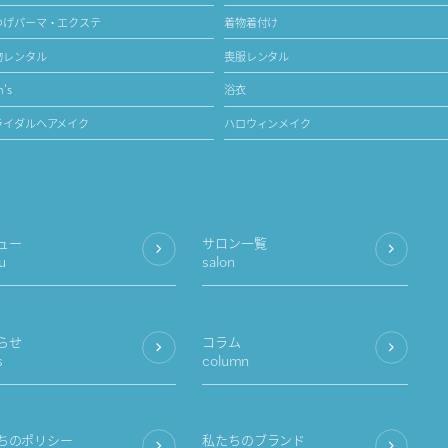
つげパーマ・エクステ
着物着付け
物レンタル
喪服レンタル
's
浴衣
ライダルヘアメイク
ハロウィンメイク
ュー
サロン一覧
u
salon
らせ
コラム
s
column
ちのポリシー
私たちのブランド