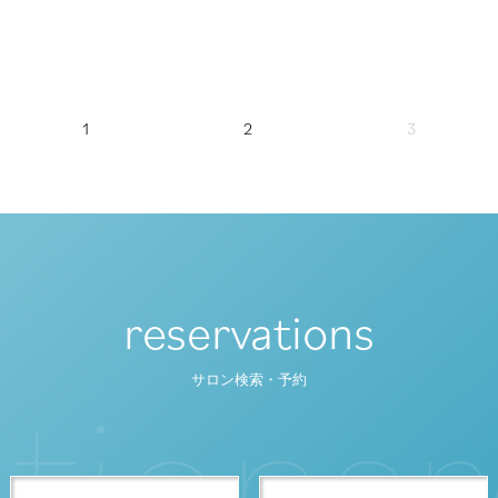
1
2
3
reservations
t
i
o
n
s
r
サロン検索・予約