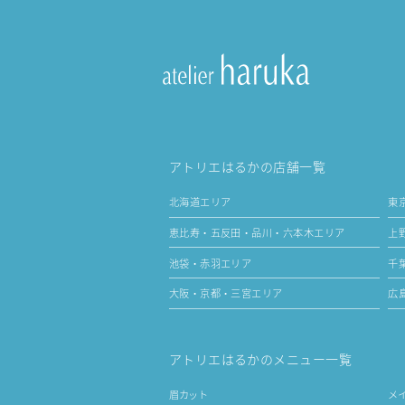
アトリエはるかの店舗一覧
北海道エリア
東
恵比寿・五反田・品川・六本木エリア
上
池袋・赤羽エリア
千
大阪・京都・三宮エリア
広
アトリエはるかのメニュー一覧
眉カット
メ