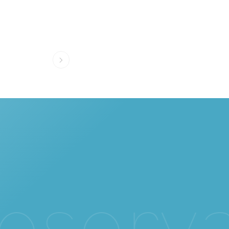
NEXT
e
s
e
r
v