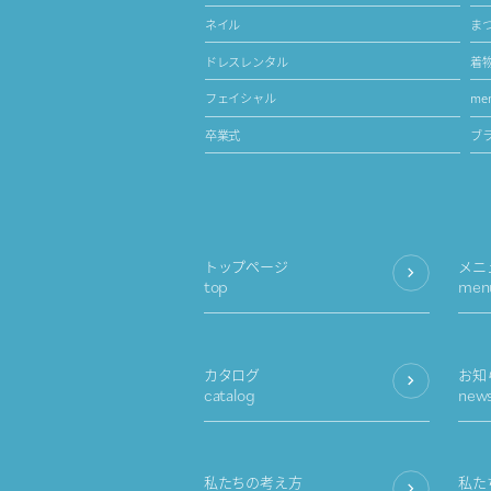
ネイル
ま
ドレスレンタル
着
フェイシャル
men
卒業式
ブ
トップページ
メニ
top
men
カタログ
お知
catalog
new
私たちの考え方
私た