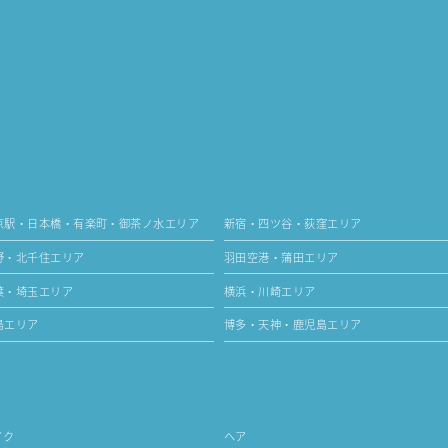
京駅・日本橋・有楽町・御茶ノ水エリア
新宿・四ツ谷・荻窪エリア
野・北千住エリア
羽田空港・蒲田エリア
葉・埼玉エリア
横浜・川崎エリア
島エリア
博多・天神・鹿児島エリア
イク
ヘア