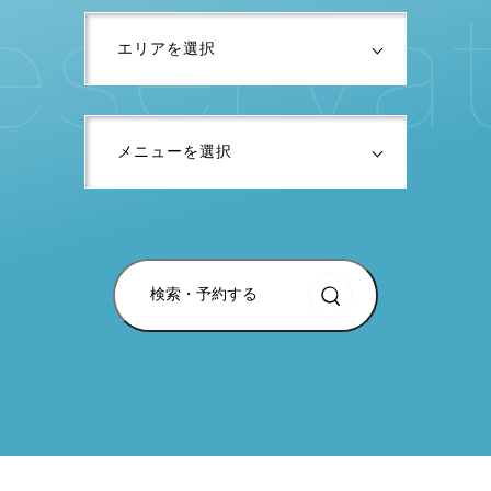
e
s
e
r
v
a
検索・予約する